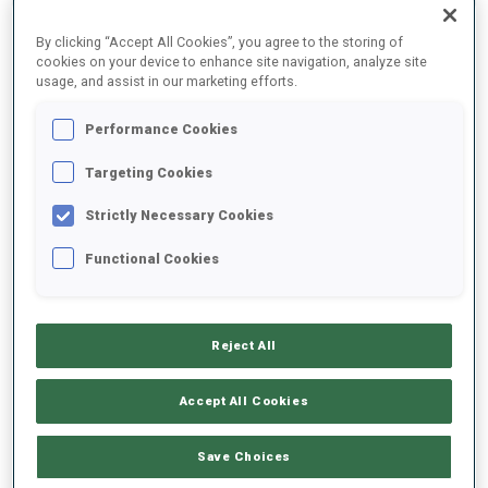
RÉSULTATS FINAUX – TEMPS DE SKI
By clicking “Accept All Cookies”, you agree to the storing of
cookies on your device to enhance site navigation, analyze site
usage, and assist in our marketing efforts.
0
94
M.
DURAND
Performance Cookies
ITA
Targeting Cookies
Strictly Necessary Cookies
0
71
X.
LI
CHN
Functional Cookies
1
16
J.
DALE-SKJEVDAL
NOR
23:37.5
Reject All
2
35
H.
BOGETVEIT
Accept All Cookies
23:44.0
NOR
+6.5
Save Choices
3
67
A.
BEGUE