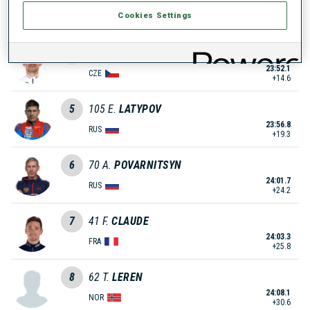
23:45.7
Cookies Settings
FRA
+8.2
4
60
A.
VACLAVIK
23:52.1
CZE
+14.6
5
105
E.
LATYPOV
23:56.8
RUS
+19.3
6
70
A.
POVARNITSYN
24:01.7
RUS
+24.2
7
41
F.
CLAUDE
24:03.3
FRA
+25.8
8
62
T.
LEREN
24:08.1
NOR
+30.6