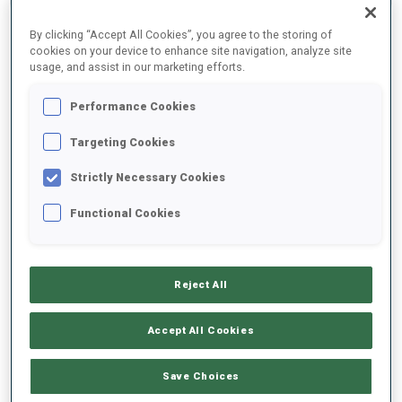
RÉSULTATS FINAUX
By clicking “Accept All Cookies”, you agree to the storing of
cookies on your device to enhance site navigation, analyze site
usage, and assist in our marketing efforts.
1
31
J.
BEATRIX
Performance Cookies
FRA
0
0
0
1
53:31.5
Targeting Cookies
Strictly Necessary Cookies
2
56
P.
PASHCHENKO
54:04.3
RUS
0
1
0
0
Functional Cookies
+32.8
3
74
V.
CHEPELIN
54:34.8
BLR
1
0
1
0
Reject All
+1:03.3
4
19
H.
BOGETVEIT
Accept All Cookies
54:37.7
NOR
0
0
0
1
+1:06.2
Save Choices
5
3
L.
KRISTEJN