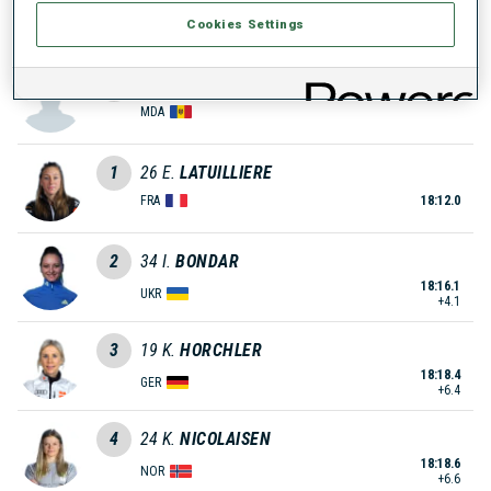
EST
Cookies Settings
0
91
A.
NICIPORENKO
MDA
1
26
E.
LATUILLIERE
FRA
18:12.0
2
34
I.
BONDAR
18:16.1
UKR
+4.1
3
19
K.
HORCHLER
18:18.4
GER
+6.4
4
24
K.
NICOLAISEN
18:18.6
NOR
+6.6