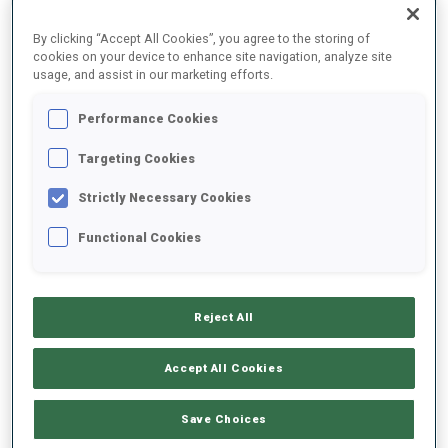
RÉSULTATS FINAUX – TEMPS DE SKI
By clicking “Accept All Cookies”, you agree to the storing of
cookies on your device to enhance site navigation, analyze site
usage, and assist in our marketing efforts.
0
38
S.
KUELM
Performance Cookies
EST
Targeting Cookies
Strictly Necessary Cookies
0
21
S.
MINKKINEN
FIN
Functional Cookies
0
82
J.
PYKAELAEINEN
FIN
Reject All
0
79
J.
LEITINGER
Accept All Cookies
AUT
Save Choices
0
49
M.
BEILMANN