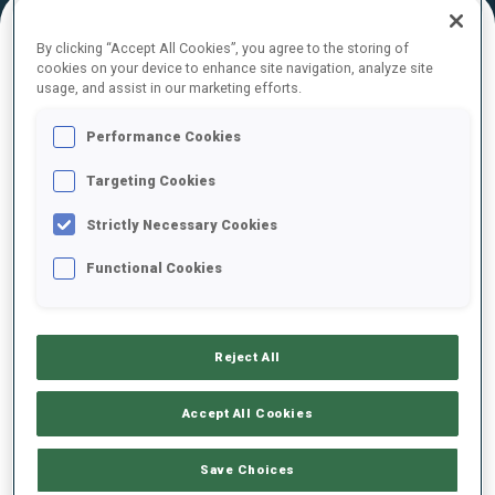
By clicking “Accept All Cookies”, you agree to the storing of
RÉSULTATS FINAUX
cookies on your device to enhance site navigation, analyze site
usage, and assist in our marketing efforts.
Performance Cookies
1
13
E.
CLAUDE
Targeting Cookies
FRA
0
0
24:56.6
Strictly Necessary Cookies
2
14
H.
RIVAIL
Functional Cookies
25:19.9
FRA
0
0
+23.3
3
18
T.
INVENIUS
Reject All
25:26.0
FIN
1
0
+29.4
Accept All Cookies
4
36
S.
KHALILI
25:35.9
Save Choices
RUS
0
1
+39.3