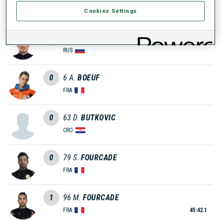
NOR
Cookies Settings
0
105
T.
LAPSHIN
RUS
0
6
A.
BOEUF
FRA
0
63
D.
BUTKOVIC
CRO
0
79
S.
FOURCADE
FRA
1
96
M.
FOURCADE
FRA
45:42.1