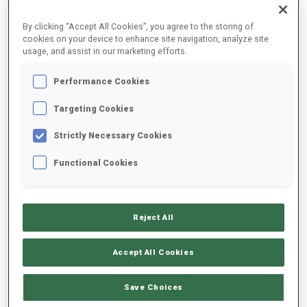
RÉSULTATS FINAUX – TEMPS DE SKI
By clicking “Accept All Cookies”, you agree to the storing of
cookies on your device to enhance site navigation, analyze site
usage, and assist in our marketing efforts.
0
41
A.
PRYMA
Performance Cookies
UKR
Targeting Cookies
Strictly Necessary Cookies
0
42
A.
SHIPULIN
RUS
Functional Cookies
0
64
J.
SLOOF
NED
Reject All
0
92
D.
BOEHM
Accept All Cookies
GER
Save Choices
0
94
L.
BIRKELAND