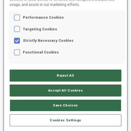
usage, and assist in our marketing efforts.
2025/2026
Performance Cookies
Targeting Cookies
Strictly Necessary Cookies
MOYENNE DE PERFORMANCE
Functional Cookies
RETARD SUR LE MEILLEUR CHRONO SKI
-
Données non disponibles
Reject All
TIR COUCHÉ
-
Accept All Cookies
Données non disponibles
TIR DEBOUT
-
Save Choices
Données non disponibles
Cookies Settings