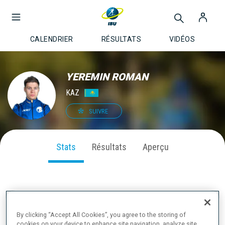
CALENDRIER
RÉSULTATS
VIDÉOS
YEREMIN ROMAN
KAZ
SUIVRE
Stats
Résultats
Aperçu
PERFORMANCE SUR LA SAISON
By clicking “Accept All Cookies”, you agree to the storing of
cookies on your device to enhance site navigation, analyze site