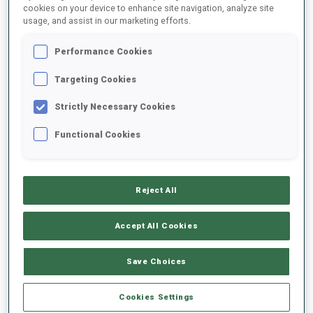
cookies on your device to enhance site navigation, analyze site
usage, and assist in our marketing efforts.
2021/2022
Performance Cookies
Targeting Cookies
MOYENNE DE PERFORMANCE
Strictly Necessary Cookies
Functional Cookies
DONNÉES NON DISPONIBLES
Reject All
TENDANCE DES PERFORMANCES
Accept All Cookies
+0s/km
100%
Save Choices
Cookies Settings