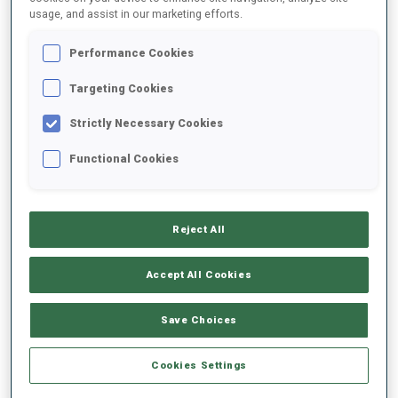
usage, and assist in our marketing efforts.
2024/2025
Performance Cookies
Targeting Cookies
Strictly Necessary Cookies
MOYENNE DE PERFORMANCE
Functional Cookies
RETARD SUR LE MEILLEUR CHRONO SKI
-
Données non disponibles
Reject All
TIR COUCHÉ
-
Accept All Cookies
Données non disponibles
TIR DEBOUT
-
Save Choices
Données non disponibles
Cookies Settings