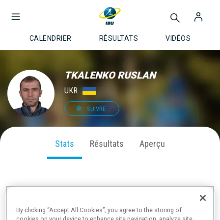
CALENDRIER
RÉSULTATS
VIDÉOS
TKALENKO RUSLAN
UKR
SUIVRE
Stats
Résultats
Aperçu
PERFORMANCE SUR LA SAISON
By clicking “Accept All Cookies”, you agree to the storing of
cookies on your device to enhance site navigation, analyze site