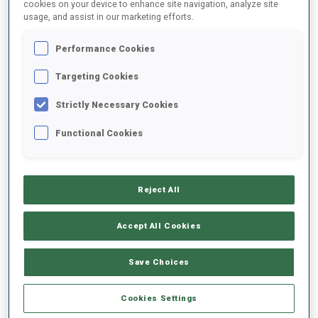
cookies on your device to enhance site navigation, analyze site
usage, and assist in our marketing efforts.
DATE DE NAISSANCE
Performance Cookies
06 FÉVR. 1996
Targeting Cookies
Strictly Necessary Cookies
Functional Cookies
ÉQUIPEMENTS
Reject All
Accept All Cookies
SKIS
BÂTONS DE SKI
CHAUSSURES DE SKI
Save Choices
Salomon
Leki
Salomon
Cookies Settings