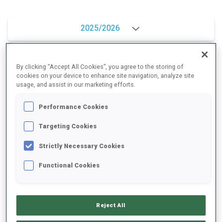
2025/2026
By clicking “Accept All Cookies”, you agree to the storing of
MOYENNE DE PERFORMANCE
cookies on your device to enhance site navigation, analyze site
usage, and assist in our marketing efforts.
RETARD SUR LE MEILLEUR CHRONO SKI
+18.3 s/km
Performance Cookies
Targeting Cookies
TIR COUCHÉ
93%
Strictly Necessary Cookies
Functional Cookies
TIR DEBOUT
73%
Reject All
BADGES DÉBLOQUÉS