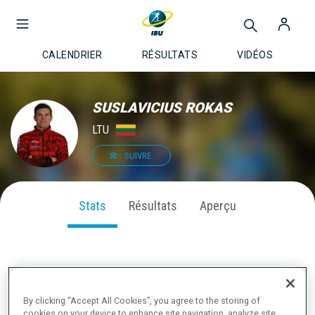
CALENDRIER
RÉSULTATS
VIDÉOS
SUSLAVICIUS ROKAS
LTU
SUIVRE
Stats
Résultats
Aperçu
PERFORMANCE SUR LA SAISON
By clicking “Accept All Cookies”, you agree to the storing of
cookies on your device to enhance site navigation, analyze site