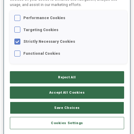
usage, and assist in our marketing efforts.
2025/2026
Performance Cookies
Targeting Cookies
Strictly Necessary Cookies
MOYENNE DE PERFORMANCE
Functional Cookies
RETARD SUR LE MEILLEUR CHRONO SKI
-
Données non disponibles
Reject All
TIR COUCHÉ
-
Accept All Cookies
Données non disponibles
TIR DEBOUT
-
Save Choices
Données non disponibles
Cookies Settings