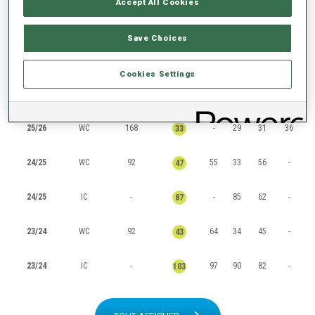
Accept All Cookies
CLASSEMENTS
Save Choices
Cookies Settings
SAISON
COUPE
POINTS
TOTAL
IN
SP
PO
MS
25/26
WC
168
-
29
31
36
33
24/25
WC
92
55
33
56
-
47
24/25
IC
-
-
85
62
-
87
23/24
WC
92
64
34
45
-
43
23/24
IC
-
97
90
82
-
103