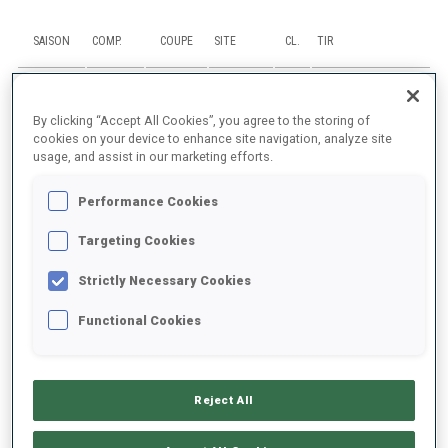
SAISON
COMP.
COUPE
SITE
CL.
TIR
25/26
PU
WC
OSLO
27
0
1
0
0
By clicking “Accept All Cookies”, you agree to the storing of
cookies on your device to enhance site navigation, analyze site
25/26
SP
WC
OSLO
34
0
1
usage, and assist in our marketing efforts.
Performance Cookies
25/26
MR
WC
OTEPAA
21
Targeting Cookies
25/26
PU
WC
OTEPAA
54
3
3
2
2
Strictly Necessary Cookies
25/26
SP
WC
OTEPAA
44
1
1
Functional Cookies
TOUT AFFICHER
Reject All