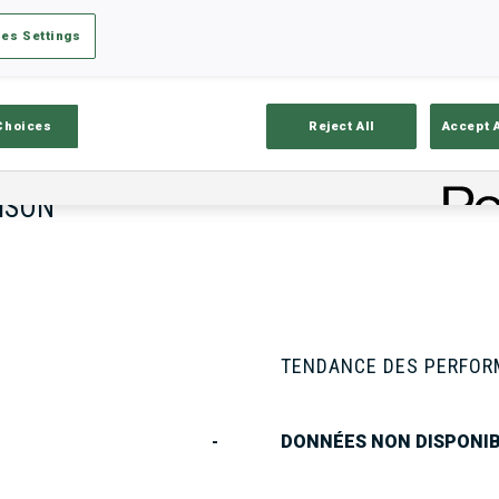
es Settings
tats
Résultats et classements
Aper
Choices
Reject All
Accept 
ISON
TENDANCE DES PERFO
-
DONNÉES NON DISPONI