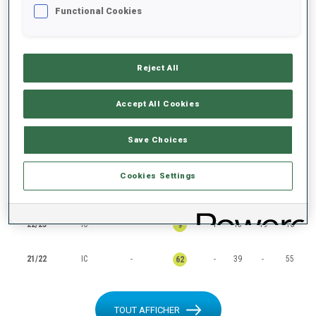
Functional Cookies
CLASSEMENTS
Reject All
SAISON
COUPE
POINTS
TOTAL
IN
SP
PO
MS
Accept All Cookies
25/26
IC
-
-
78
66
50
75
Save Choices
24/25
IC
-
45
23
43
9
25
Cookies Settings
23/24
IC
-
7
30
35
22
23
22/23
IC
-
1
15
19
10
9
21/22
IC
-
-
39
-
55
62
TOUT AFFICHER