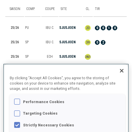
SAISON
COMP.
COUPE
SITE
CL.
TIR
25/26
PU
IBU C.
SJUSJOEN
23
0
0
1
0
25/26
SP
IBU C.
SJUSJOEN
39
0
2
25/26
SP
ECH
SJUSJOEN
DNS
25/26
IN
ECH
SJUSJOEN
53
0
3
0
2
By clicking “Accept All Cookies”, you agree to the storing of
cookies on your device to enhance site navigation, analyze site
25/26
M6
IBU C.
BREZNO
21
0
2
1
0
usage, and assist in our marketing efforts.
Performance Cookies
TOUT AFFICHER
Targeting Cookies
Strictly Necessary Cookies