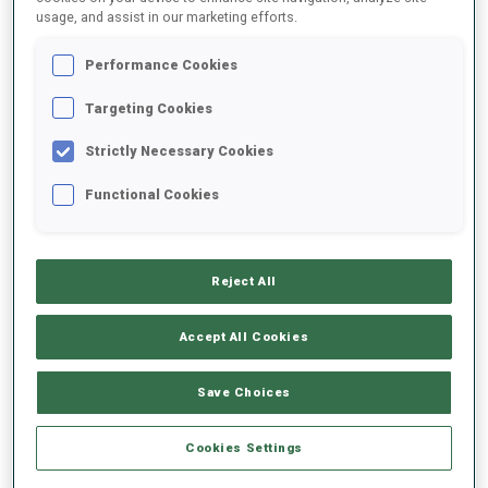
usage, and assist in our marketing efforts.
2025/2026
Performance Cookies
Targeting Cookies
Strictly Necessary Cookies
MOYENNE DE PERFORMANCE
Functional Cookies
RETARD SUR LE MEILLEUR CHRONO SKI
-
Données non disponibles
Reject All
TIR COUCHÉ
-
Accept All Cookies
Données non disponibles
TIR DEBOUT
-
Save Choices
Données non disponibles
Cookies Settings