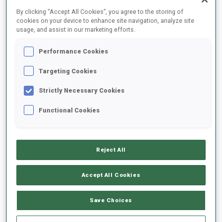
By clicking “Accept All Cookies”, you agree to the storing of
cookies on your device to enhance site navigation, analyze site
DATE DE NAISSANCE
usage, and assist in our marketing efforts.
04 JANV. 2001
Performance Cookies
DÉBUTS CM
Targeting Cookies
2022
DÉPARTS CM
Strictly Necessary Cookies
13
Functional Cookies
Reject All
Accept All Cookies
Save Choices
ÉQUIPE COUPE DU MONDE FEMMES (KAZ)