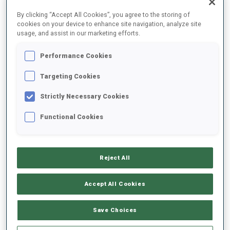
By clicking “Accept All Cookies”, you agree to the storing of
cookies on your device to enhance site navigation, analyze site
2025/2026
usage, and assist in our marketing efforts.
Performance Cookies
MOYENNE DE PERFORMANCE
Targeting Cookies
Strictly Necessary Cookies
RETARD SUR LE MEILLEUR CHRONO SKI
+48 s/km
Functional Cookies
TIR COUCHÉ
64%
Reject All
TIR DEBOUT
44%
Accept All Cookies
Save Choices
TENDANCE DES PERFORMANCES