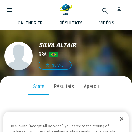
CALENDRIER
RÉSULTATS
VIDÉOS
SILVA ALTAIR
BRA
SUIVRE
Stats
Résultats
Aperçu
PERFORMANCE SUR LA SAISON
By clicking “Accept All Cookies”, you agree to the storing of
cookies on your device to enhance site navigation, analyze site