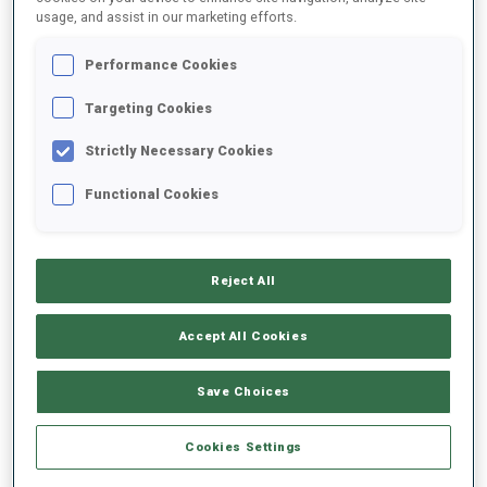
usage, and assist in our marketing efforts.
2025/2026
Performance Cookies
Targeting Cookies
Strictly Necessary Cookies
MOYENNE DE PERFORMANCE
Functional Cookies
RETARD SUR LE MEILLEUR CHRONO SKI
-
Données non disponibles
Reject All
TIR COUCHÉ
-
Accept All Cookies
Données non disponibles
TIR DEBOUT
-
Save Choices
Données non disponibles
Cookies Settings