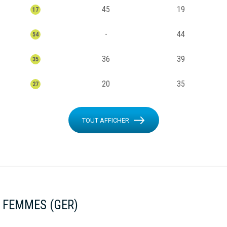
45
19
17
-
44
54
36
39
35
20
35
27
TOUT AFFICHER
 FEMMES (GER)