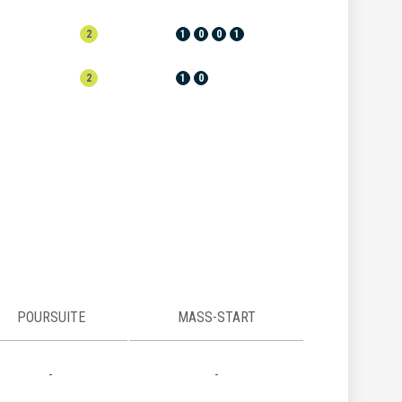
2
1
0
0
1
2
1
0
POURSUITE
MASS-START
-
-