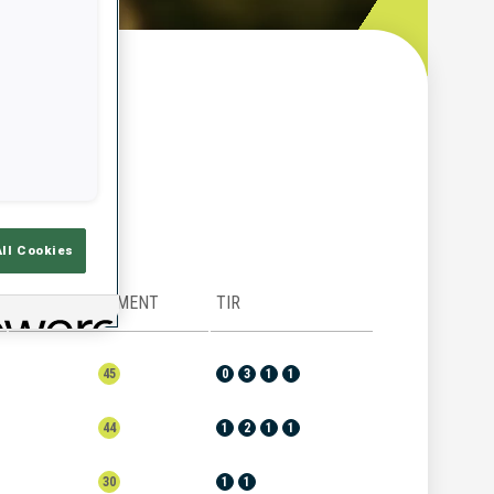
çu
All Cookies
CLASSEMENT
TIR
45
0
3
1
1
44
1
2
1
1
30
1
1