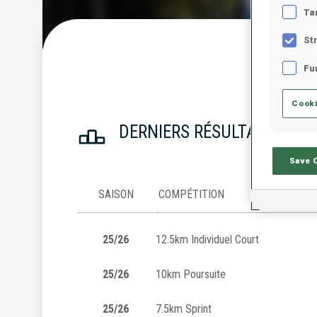
Ta
St
S
Fu
Cooki
DERNIERS RÉSULTATS
Save 
SAISON
COMPÉTITION
25/26
12.5km Individuel Court
25/26
10km Poursuite
25/26
7.5km Sprint