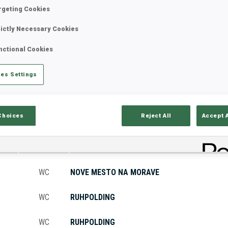
rgeting Cookies
rictly Necessary Cookies
tats
Résultats et classements
Aper
nctional Cookies
es Settings
Choices
Reject All
Accept 
COUPE
SITE
WC
NOVE MESTO NA MORAVE
WC
RUHPOLDING
WC
RUHPOLDING