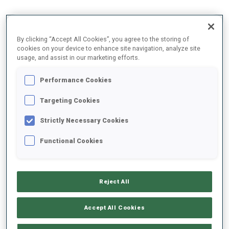
IBU CUP
CLASSEMENT
POINTS
79
56
By clicking “Accept All Cookies”, you agree to the storing of
cookies on your device to enhance site navigation, analyze site
usage, and assist in our marketing efforts.
Performance Cookies
À PROPOS
Targeting Cookies
Strictly Necessary Cookies
Functional Cookies
DATE DE NAISSANCE
18 AVR. 2004
Reject All
Accept All Cookies