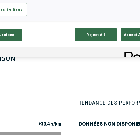
es Settings
tats
Résultats et classements
Aper
Choices
Reject All
Accept 
ISON
TENDANCE DES PERFO
+30.4 s/km
DONNÉES NON DISPONI