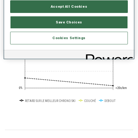
TENDANCE DES PERFORMANCES
Accept All Cookies
+0s/km
100%
Save Choices
Cookies Settings
50%
+10s/km
0%
+20s/km
RETARD SUR LE MEILLEUR CHRONO SKI
COUCHÉ
DEBOUT