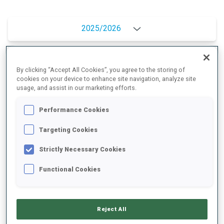
2025/2026
By clicking “Accept All Cookies”, you agree to the storing of
MOYENNE DE PERFORMANCE
cookies on your device to enhance site navigation, analyze site
usage, and assist in our marketing efforts.
RETARD SUR LE MEILLEUR CHRONO SKI
+19.3 s/km
Performance Cookies
Targeting Cookies
TIR COUCHÉ
-
Strictly Necessary Cookies
Données non disponibles
Functional Cookies
TIR DEBOUT
-
Données non disponibles
Reject All