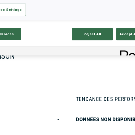
es Settings
tats
Résultats et classements
Aper
Choices
Reject All
Accept 
ISON
TENDANCE DES PERFO
-
DONNÉES NON DISPONI