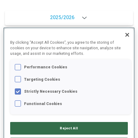
2025/2026
By clicking “Accept All Cookies”, you agree to the storing of
MOYENNE DE PERFORMANCE
cookies on your device to enhance site navigation, analyze site
usage, and assist in our marketing efforts.
RETARD SUR LE MEILLEUR CHRONO SKI
+16.4 s/km
Performance Cookies
Targeting Cookies
TIR COUCHÉ
93%
Strictly Necessary Cookies
TIR DEBOUT
79%
Functional Cookies
Reject All
TENDANCE DES PERFORMANCES