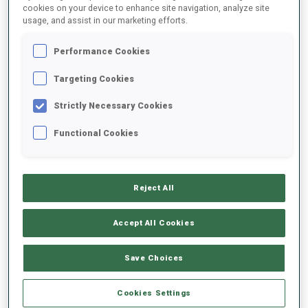
cookies on your device to enhance site navigation, analyze site
usage, and assist in our marketing efforts.
SAISON
COMP.
COUPE
SITE
CL.
TIR
Performance Cookies
21/22
PU
JWCH
SOLDIER HOLLOW, UT
36
1
2
1
2
Targeting Cookies
21/22
SP
JWCH
SOLDIER HOLLOW, UT
34
2
0
Strictly Necessary Cookies
21/22
PU
BTJCEUCH
POKLJUKA
Functional Cookies
47
3
1
3
0
21/22
SP
BTJCEUCH
POKLJUKA
37
2
0
Reject All
21/22
IN
BTJCEUCH
POKLJUKA
57
1
2
1
2
Accept All Cookies
TOUT AFFICHER
Save Choices
Cookies Settings