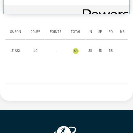
CLASSEMENTS
SAISON
COUPE
POINTS
TOTAL
IN
SP
PO
MS
21/22
JC
-
35
45
58
-
53