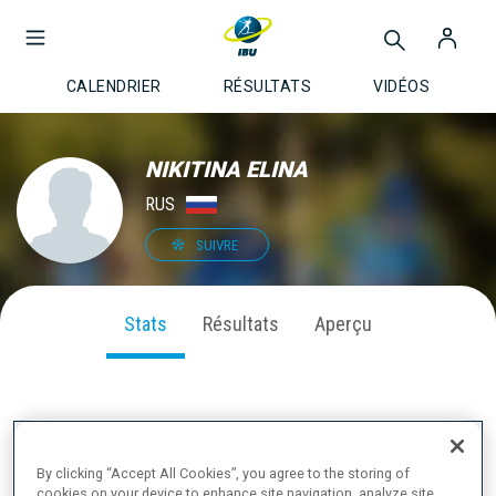
CALENDRIER
RÉSULTATS
VIDÉOS
NIKITINA ELINA
RUS
SUIVRE
Stats
Résultats
Aperçu
PERFORMANCE SUR LA SAISON
By clicking “Accept All Cookies”, you agree to the storing of
cookies on your device to enhance site navigation, analyze site