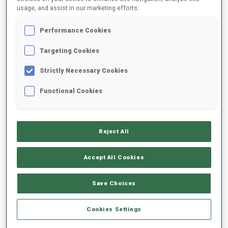
usage, and assist in our marketing efforts.
2025/2026
Performance Cookies
Targeting Cookies
Strictly Necessary Cookies
MOYENNE DE PERFORMANCE
Functional Cookies
RETARD SUR LE MEILLEUR CHRONO SKI
-
Données non disponibles
Reject All
TIR COUCHÉ
-
Accept All Cookies
Données non disponibles
TIR DEBOUT
-
Save Choices
Données non disponibles
Cookies Settings