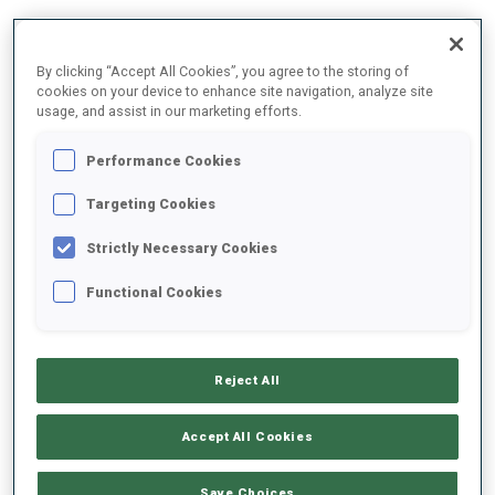
2025/2026
By clicking “Accept All Cookies”, you agree to the storing of
cookies on your device to enhance site navigation, analyze site
usage, and assist in our marketing efforts.
MOYENNE DE PERFORMANCE
Performance Cookies
Targeting Cookies
RETARD SUR LE MEILLEUR CHRONO SKI
+15.8 s/km
Strictly Necessary Cookies
Functional Cookies
TIR COUCHÉ
60%
TIR DEBOUT
67%
Reject All
Accept All Cookies
TENDANCE DES PERFORMANCES
Save Choices