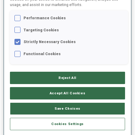
usage, and assist in our marketing efforts.
2025/2026
Performance Cookies
Targeting Cookies
Strictly Necessary Cookies
MOYENNE DE PERFORMANCE
Functional Cookies
RETARD SUR LE MEILLEUR CHRONO SKI
-
Données non disponibles
Reject All
TIR COUCHÉ
-
Accept All Cookies
Données non disponibles
TIR DEBOUT
-
Save Choices
Données non disponibles
Cookies Settings