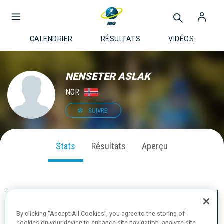
CALENDRIER
RÉSULTATS
VIDÉOS
NENSETER ASLAK
NOR
SUIVRE
Stats
Résultats
Aperçu
PERFORMANCE SUR LA SAISON
By clicking “Accept All Cookies”, you agree to the storing of
cookies on your device to enhance site navigation, analyze site