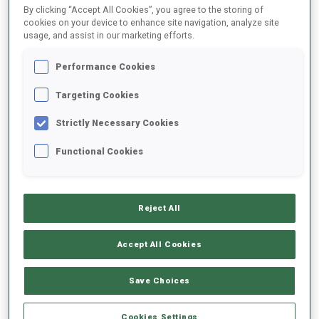
By clicking “Accept All Cookies”, you agree to the storing of
cookies on your device to enhance site navigation, analyze site
usage, and assist in our marketing efforts.
2025/2026
Performance Cookies
Targeting Cookies
MOYENNE DE PERFORMANCE
Strictly Necessary Cookies
Functional Cookies
RETARD SUR LE MEILLEUR CHRONO SKI
+16.9 s/km
TIR COUCHÉ
61%
Reject All
TIR DEBOUT
78%
Accept All Cookies
Save Choices
TENDANCE DES PERFORMANCES
Cookies Settings