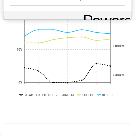
+0s/km
100%
+10s/km
50%
+20s/km
0%
RETARD SUR LE MEILLEUR CHRONO SKI
COUCHÉ
DEBOUT