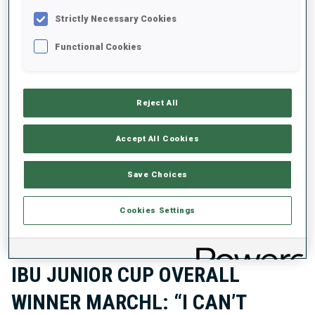
Strictly Necessary Cookies
DONNÉES NON DISPONIBLES
Functional Cookies
Reject All
Accept All Cookies
DERNIÈRES INFOS SUR L'ATHLÈTE
Save Choices
Cookies Settings
JUNIOR CUP IBU
12 MAI 2026
IBU JUNIOR CUP OVERALL
WINNER MARCHL: “I CAN’T