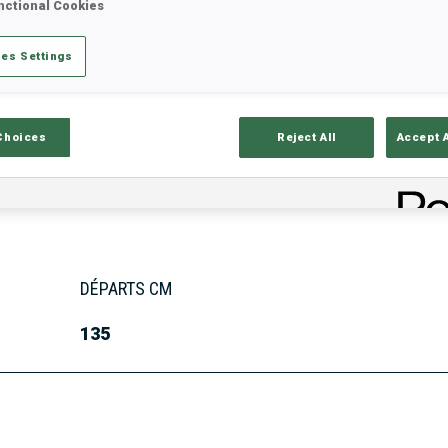
nctional Cookies
es Settings
tats
Résultats et classements
Aper
Choices
Reject All
Accept 
DÉPARTS CM
135