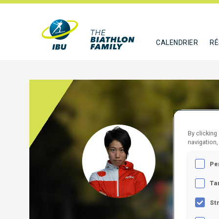
CALENDRIER
RÉ
By clicking
MAED
navigation,
JPN
Pe
SUIVR
Ta
St