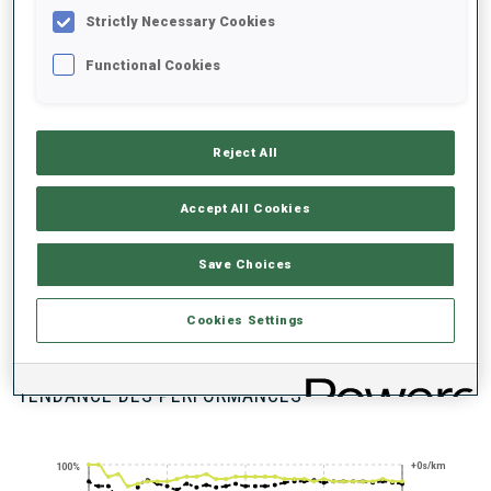
BADGES DÉBLOQUÉS
Strictly Necessary Cookies
Functional Cookies
Reject All
SHARP SHOOTER
PRONE SHOOTING
SKIING STAR
EXPERT
Accept All Cookies
Save Choices
100+ WORLD
Cookies Settings
CUPS
TENDANCE DES PERFORMANCES
+0s/km
100%