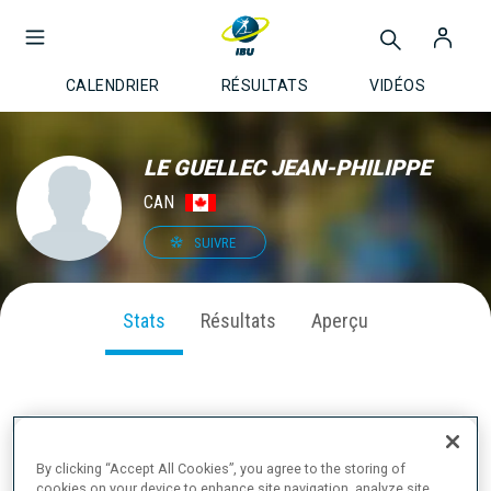
CALENDRIER
RÉSULTATS
VIDÉOS
LE GUELLEC JEAN-PHILIPPE
CAN
SUIVRE
Stats
Résultats
Aperçu
PERFORMANCE SUR LA SAISON
By clicking “Accept All Cookies”, you agree to the storing of
cookies on your device to enhance site navigation, analyze site