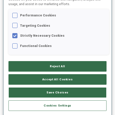
usage, and assist in our marketing efforts.
2025/2026
Performance Cookies
Targeting Cookies
Strictly Necessary Cookies
MOYENNE DE PERFORMANCE
Functional Cookies
RETARD SUR LE MEILLEUR CHRONO SKI
-
Données non disponibles
Reject All
TIR COUCHÉ
-
Accept All Cookies
Données non disponibles
TIR DEBOUT
-
Save Choices
Données non disponibles
Cookies Settings