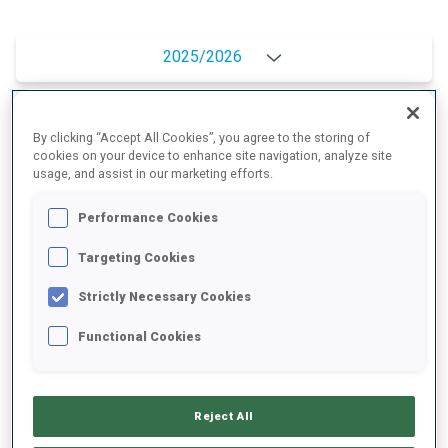
2025/2026
By clicking “Accept All Cookies”, you agree to the storing of
MOYENNE DE PERFORMANCE
cookies on your device to enhance site navigation, analyze site
usage, and assist in our marketing efforts.
RETARD SUR LE MEILLEUR CHRONO SKI
+14.7 s/km
Performance Cookies
Targeting Cookies
TIR COUCHÉ
72%
Strictly Necessary Cookies
TIR DEBOUT
77%
Functional Cookies
Reject All
TENDANCE DES PERFORMANCES