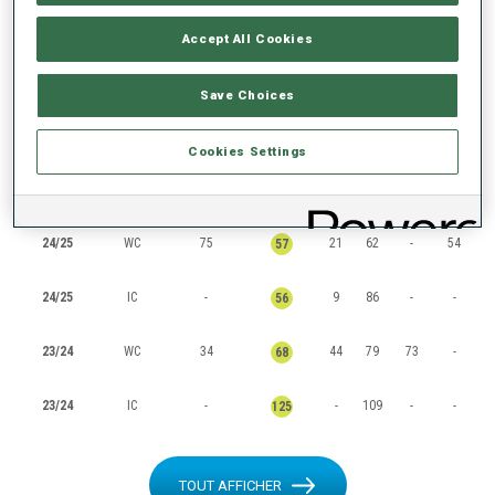
CLASSEMENTS
Accept All Cookies
Save Choices
SAISON
COUPE
POINTS
TOTAL
IN
SP
PO
MS
Cookies Settings
25/26
WC
96
-
40
47
-
48
24/25
WC
75
21
62
-
54
57
24/25
IC
-
9
86
-
-
56
23/24
WC
34
44
79
73
-
68
23/24
IC
-
-
109
-
-
125
TOUT AFFICHER