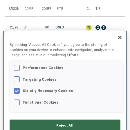
SAISON
COMP.
COUPE
SITE
CL.
TIR
25/26
SP
WC
OSLO
73
2
0
25/26
MR
WC
OTEPAA
11
By clicking “Accept All Cookies”, you agree to the storing of
cookies on your device to enhance site navigation, analyze site
usage, and assist in our marketing efforts.
25/26
PU
WC
OTEPAA
18
0
2
2
0
Performance Cookies
25/26
SP
WC
OTEPAA
10
0
0
Targeting Cookies
25/26
RL
WC
KONTIOLAHTI
14
Strictly Necessary Cookies
Functional Cookies
TOUT AFFICHER
Reject All