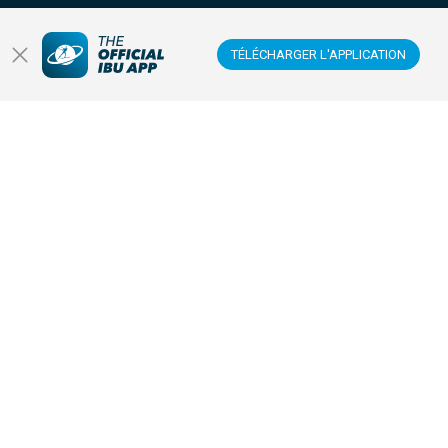
Sites
TÉLÉCHARGER L'APPLICATION
Anti-dopage
Sponsors et partenaires
SUIVEZ-NOUS SUR :
TÉLÉCHARGEZ L'APPLICATION MOBILE OFFICIELLE
IBU