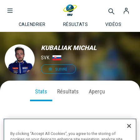
CALENDRIER
RÉSULTATS
VIDÉOS
KUBALIAK MICHAL
SVK
SUIVRE
Stats
Résultats
Aperçu
PERFORMANCE SUR LA SAISON
By clicking “Accept All Cookies”, you agree to the storing of
cookies on your device to enhance site navigation, analyze site