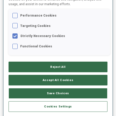
usage, and assist in our marketing efforts.
2025/2026
Performance Cookies
Targeting Cookies
Strictly Necessary Cookies
MOYENNE DE PERFORMANCE
Functional Cookies
RETARD SUR LE MEILLEUR CHRONO SKI
-
Données non disponibles
Reject All
TIR COUCHÉ
-
Accept All Cookies
Données non disponibles
TIR DEBOUT
-
Save Choices
Données non disponibles
Cookies Settings