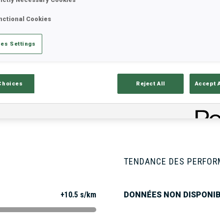
nctional Cookies
tats
Résultats et classements
Aper
es Settings
Choices
Reject All
Accept 
ISON
TENDANCE DES PERFO
+10.5 s/km
DONNÉES NON DISPONI