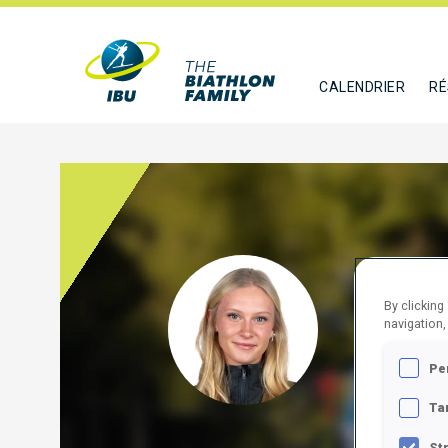
CALENDRIER
RÉ
KRIZ
By clicking
navigation,
CZE
Pe
SUIVR
Ta
St