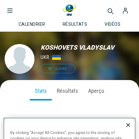
CALENDRIER
RÉSULTATS
VIDÉOS
KOSHOVETS VLADYSLAV
UKR
SUIVRE
Stats
Résultats
Aperçu
PERFORMANCE SUR LA SAISON
By clicking “Accept All Cookies”, you agree to the storing of
cookies on your device to enhance site navigation, analyze site