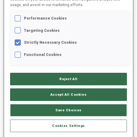
usage, and assist in our marketing efforts.
2025/2026
Performance Cookies
Targeting Cookies
Strictly Necessary Cookies
MOYENNE DE PERFORMANCE
Functional Cookies
RETARD SUR LE MEILLEUR CHRONO SKI
-
Données non disponibles
Reject All
TIR COUCHÉ
-
Accept All Cookies
Données non disponibles
TIR DEBOUT
-
Save Choices
Données non disponibles
Cookies Settings