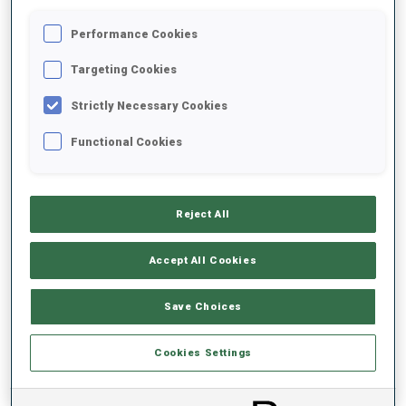
Performance Cookies
2020/2021
Targeting Cookies
Strictly Necessary Cookies
MOYENNE DE PERFORMANCE
Functional Cookies
DONNÉES NON DISPONIBLES
Reject All
Accept All Cookies
TENDANCE DES PERFORMANCES
Save Choices
DONNÉES NON DISPONIBLES
Cookies Settings