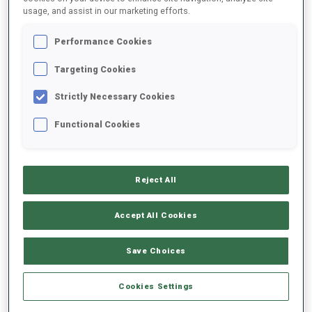
usage, and assist in our marketing efforts.
2025/2026
Performance Cookies
Targeting Cookies
Strictly Necessary Cookies
MOYENNE DE PERFORMANCE
Functional Cookies
RETARD SUR LE MEILLEUR CHRONO SKI
-
Données non disponibles
Reject All
TIR COUCHÉ
-
Accept All Cookies
Données non disponibles
TIR DEBOUT
-
Save Choices
Données non disponibles
Cookies Settings