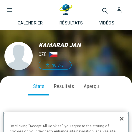
CALENDRIER
RÉSULTATS
VIDÉOS
KAMARAD JAN
CZE
SUIVRE
Stats
Résultats
Aperçu
PERFORMANCE SUR LA SAISON
By clicking “Accept All Cookies”, you agree to the storing of
cookies on your device to enhance site navigation, analyze site