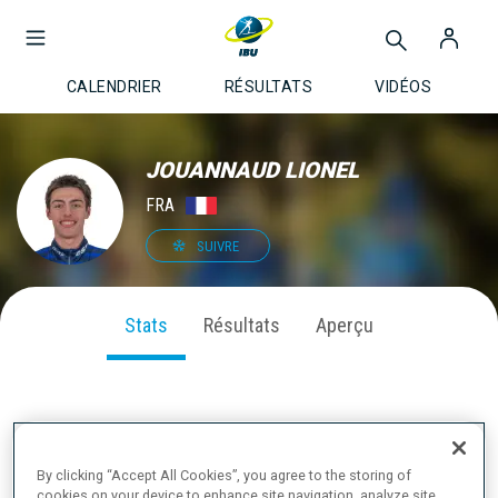
CALENDRIER
RÉSULTATS
VIDÉOS
JOUANNAUD LIONEL
FRA
SUIVRE
Stats
Résultats
Aperçu
PERFORMANCE SUR LA SAISON
By clicking “Accept All Cookies”, you agree to the storing of
cookies on your device to enhance site navigation, analyze site