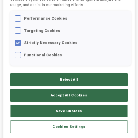
usage, and assist in our marketing efforts.
2025/2026
Performance Cookies
Targeting Cookies
Strictly Necessary Cookies
MOYENNE DE PERFORMANCE
Functional Cookies
RETARD SUR LE MEILLEUR CHRONO SKI
-
Données non disponibles
Reject All
TIR COUCHÉ
-
Accept All Cookies
Données non disponibles
TIR DEBOUT
-
Save Choices
Données non disponibles
Cookies Settings