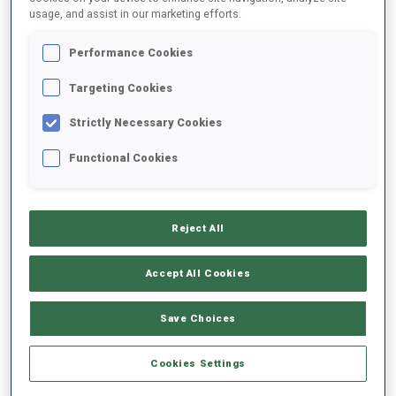
usage, and assist in our marketing efforts.
2025/2026
Performance Cookies
Targeting Cookies
Strictly Necessary Cookies
MOYENNE DE PERFORMANCE
Functional Cookies
RETARD SUR LE MEILLEUR CHRONO SKI
-
Données non disponibles
Reject All
TIR COUCHÉ
-
Accept All Cookies
Données non disponibles
TIR DEBOUT
-
Save Choices
Données non disponibles
Cookies Settings