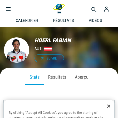
CALENDRIER
RÉSULTATS
VIDÉOS
HOERL FABIAN
AUT
SUIVRE
Stats
Résultats
Aperçu
PERFORMANCE SUR LA SAISON
By clicking “Accept All Cookies”, you agree to the storing of
cookies on your device to enhance site navigation, analyze site