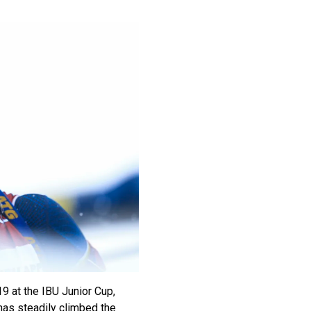
19 at the IBU Junior Cup,
has steadily climbed the