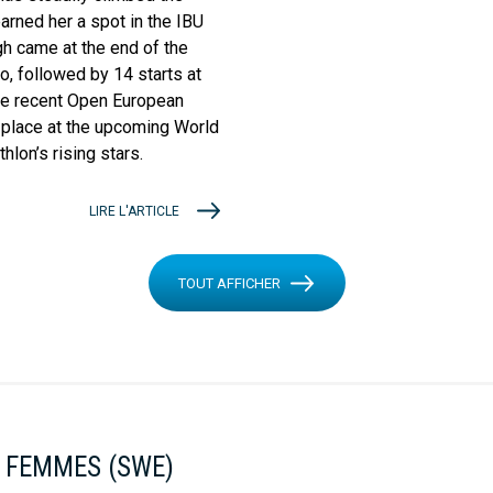
arned her a spot in the IBU
gh came at the end of the
, followed by 14 starts at
the recent Open European
 place at the upcoming World
lon’s rising stars.
LIRE L'ARTICLE
TOUT AFFICHER
 FEMMES (SWE)