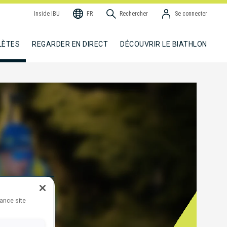
Inside IBU
FR
Rechercher
Se connecter
LÈTES
REGARDER EN DIRECT
DÉCOUVRIR LE BIATHLON
hance site