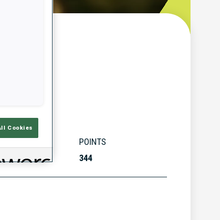
çu
All Cookies
LASSEMENT
POINTS
0
344