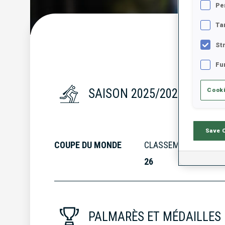
Pe
Ta
S
St
Fu
Cooki
SAISON 2025/2026
Save 
COUPE DU MONDE
CLASSEMENT
26
PALMARÈS ET MÉDAILLES