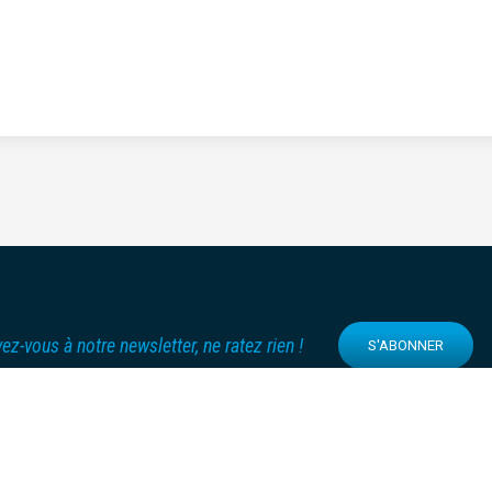
vez-vous à notre newsletter, ne ratez rien !
S'ABONNER
SUIVEZ-NOUS SUR :
e de données