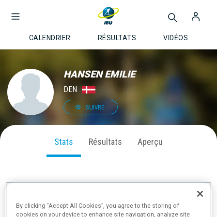
CALENDRIER
RÉSULTATS
VIDÉOS
HANSEN EMILIE
DEN
SUIVRE
Stats
Résultats
Aperçu
PERFORMANCE SUR LA SAISON
By clicking “Accept All Cookies”, you agree to the storing of
cookies on your device to enhance site navigation, analyze site