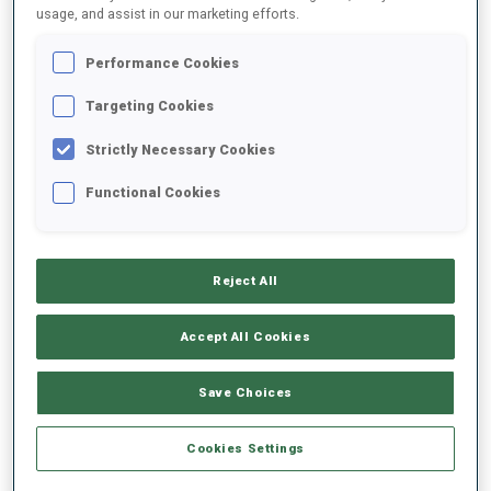
usage, and assist in our marketing efforts.
2022/2023
Performance Cookies
Targeting Cookies
Strictly Necessary Cookies
MOYENNE DE PERFORMANCE
Functional Cookies
RETARD SUR LE MEILLEUR CHRONO SKI
+41.7 s/km
Reject All
TIR COUCHÉ
60%
Accept All Cookies
TIR DEBOUT
76%
Save Choices
Cookies Settings
TENDANCE DES PERFORMANCES