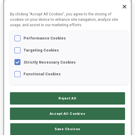
By clicking “Accept All Cookies”, you agree to the storing of
2022/2023
cookies on your device to enhance site navigation, analyze site
usage, and assist in our marketing efforts.
Performance Cookies
MOYENNE DE PERFORMANCE
Targeting Cookies
Strictly Necessary Cookies
RETARD SUR LE MEILLEUR CHRONO SKI
+11.7 s/km
Functional Cookies
TIR COUCHÉ
79%
Reject All
TIR DEBOUT
86%
Accept All Cookies
Save Choices
BADGES DÉBLOQUÉS