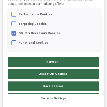
usage, and assist in our marketing efforts.
2025/2026
Performance Cookies
Targeting Cookies
Strictly Necessary Cookies
MOYENNE DE PERFORMANCE
Functional Cookies
RETARD SUR LE MEILLEUR CHRONO SKI
-
Données non disponibles
Reject All
TIR COUCHÉ
-
Accept All Cookies
Données non disponibles
TIR DEBOUT
-
Save Choices
Données non disponibles
Cookies Settings