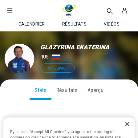
CALENDRIER
RÉSULTATS
VIDÉOS
GLAZYRINA EKATERINA
RUS
SUIVRE
Stats
Résultats
Aperçu
PERFORMANCE SUR LA SAISON
By clicking “Accept All Cookies”, you agree to the storing of
cookies on your device to enhance site navigation, analyze site