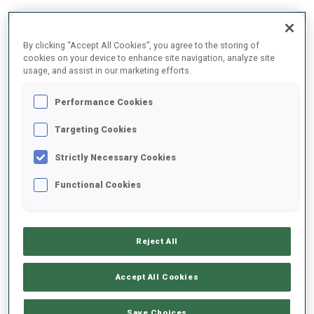
2025/2026
By clicking “Accept All Cookies”, you agree to the storing of
cookies on your device to enhance site navigation, analyze site
usage, and assist in our marketing efforts.
MOYENNE DE PERFORMANCE
Performance Cookies
Targeting Cookies
RETARD SUR LE MEILLEUR CHRONO SKI
+27 s/km
Strictly Necessary Cookies
Functional Cookies
TIR COUCHÉ
80%
TIR DEBOUT
76%
Reject All
Accept All Cookies
TENDANCE DES PERFORMANCES
Save Choices