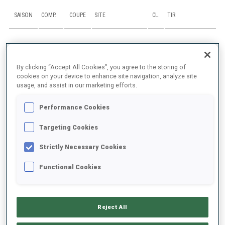
SAISON
COMP.
COUPE
SITE
CL.
TIR
25/26
MR
IBU C.
LAKE PLACID, NY
7
By clicking “Accept All Cookies”, you agree to the storing of
25/26
M6
IBU C.
LAKE PLACID, NY
48
1
1
2
2
cookies on your device to enhance site navigation, analyze site
usage, and assist in our marketing efforts.
25/26
SP
IBU C.
LAKE PLACID, NY
48
0
2
Performance Cookies
25/26
PU
IBU C.
LAKE PLACID, NY
LAP
2
Targeting Cookies
25/26
SP
IBU C.
LAKE PLACID, NY
47
3
1
Strictly Necessary Cookies
Functional Cookies
TOUT AFFICHER
Reject All