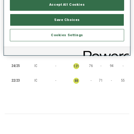
Accept All Cookies
CLASSEMENTS
Save Choices
SAISON
COUPE
POINTS
TOTAL
IN
SP
PO
MS
Cookies Settings
25/26
IC
-
-
115
-
-
137
24/25
IC
-
76
-
94
-
121
22/23
IC
-
-
71
-
55
88