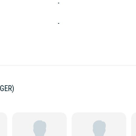
-
-
GER)