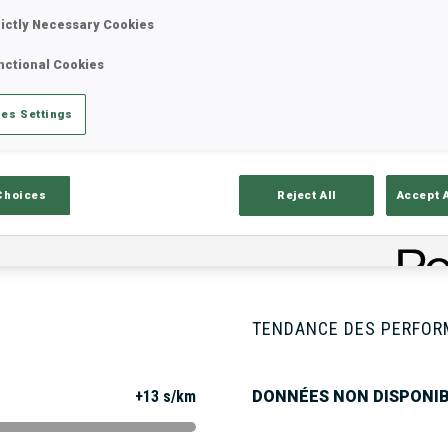
rictly Necessary Cookies
nctional Cookies
tats
Résultats et classements
Aper
es Settings
ISON
Choices
Reject All
Accept 
TENDANCE DES PERFO
+13 s/km
DONNÉES NON DISPONI