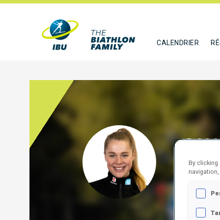
CALENDRIER
RÉ
GALL
By clicking
GER
navigation,
SUIVR
Pe
Ta