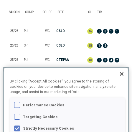
SAISON
COMP.
COUPE
SITE
CL.
TIR
25/26
PU
WC
OSLO
46
0
0
1
1
25/26
SP
WC
OSLO
55
1
2
25/26
PU
WC
OTEPAA
40
0
0
4
2
25/26
SP
WC
OTEPAA
49
1
1
By clicking “Accept All Cookies”, you agree to the storing of
cookies on your device to enhance site navigation, analyze site
25/26
RL
WC
KONTIOLAHTI
6
usage, and assist in our marketing efforts.
Performance Cookies
TOUT AFFICHER
Targeting Cookies
Strictly Necessary Cookies