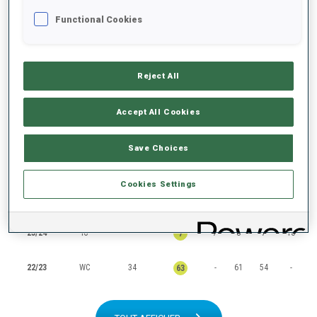
Functional Cookies
CLASSEMENTS
Reject All
SAISON
COUPE
POINTS
TOTAL
IN
SP
PO
MS
Accept All Cookies
25/26
WC
85
53
43
46
-
50
Save Choices
25/26
IC
-
43
41
40
54
42
Cookies Settings
24/25
IC
-
6
7
6
6
7
23/24
IC
-
7
8
7
10
7
22/23
WC
34
-
61
54
-
63